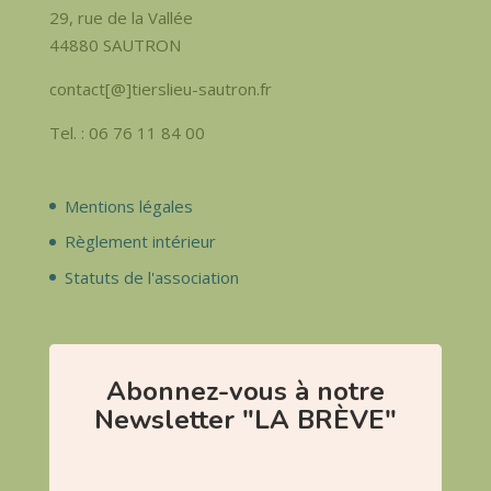
29, rue de la Vallée
44880 SAUTRON
contact[@]tierslieu-sautron.fr
Tel. : 06 76 11 84 00
Mentions légales
Règlement intérieur
Statuts de l'association
Abonnez-vous à notre
Newsletter "LA BRÈVE"